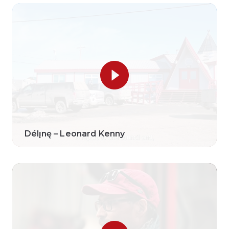
Délı̨nę – Leonard Kenny