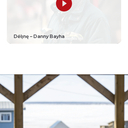
Délı̨nę – Danny Bayha