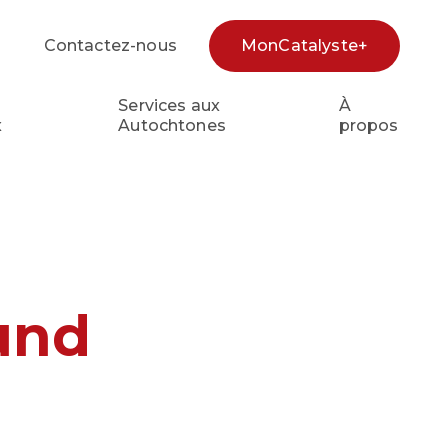
Contactez-nous
MonCatalyste+
cherche
Services aux
À
x
Autochtones
propos
und