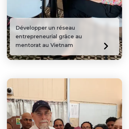
Guyana
Honduras
Développer un réseau
entrepreneurial grâce au
Jamaïque
mentorat au Vietnam
Kenya
Laos
Macédoine
Mongolie
Pérou
Philippines