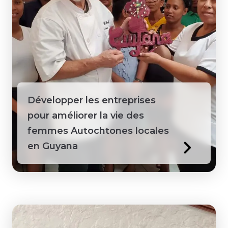
Sainte-Lucie
Sénégal
Suriname
Développer les entreprises
Tanzanie
pour améliorer la vie des
Territoires du Nord-Ouest
femmes Autochtones locales
en Guyana
Togo
Vietnam