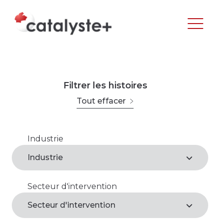
Filtrer les histoires
Tout effacer
Industrie
Agroalimentaire
Industrie
Arts, loisirs et culture
Secteur d'intervention
Agroalimentaire*
Commerce de gros et de détail
Secteur d'intervention