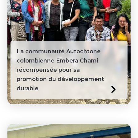
Sainte-Lucie
Sénégal
Suriname
La communauté Autochtone
colombienne Embera Chami
Tanzanie
récompensée pour sa
Territoires du Nord-Ouest
promotion du développement
durable
Togo
Vietnam