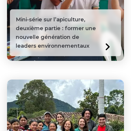
Guyana
Mini-série sur l’apiculture,
Honduras
deuxième partie : former une
nouvelle génération de
Jamaïque
leaders environnementaux
Kenya
Laos
Macédoine
Mongolie
Pérou
Philippines