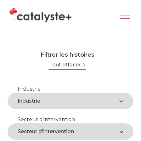
Filtrer les histoires
Tout effacer
Industrie
Agroalimentaire
Industrie
Arts, loisirs et culture
Secteur d'intervention
Agroalimentaire*
Commerce de gros et de détail
Secteur d'intervention